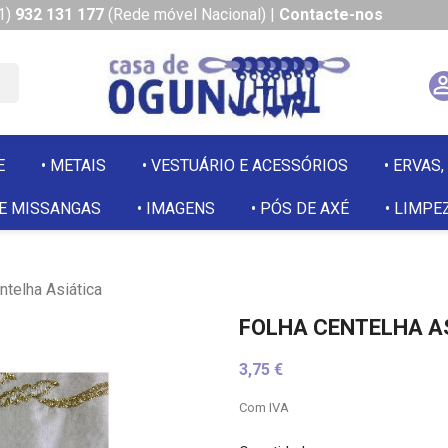
1)
932 131 177
(Rede móvel Nacional)
|
Contacte-nos
E
METAIS
VESTUÁRIO E ACESSÓRIOS
ERVAS,
 E MISSANGAS
IMAGENS
PÓS DE AXÉ
LIMPEZ
ntelha Asiática
FOLHA CENTELHA A
3,75 €
Com IVA