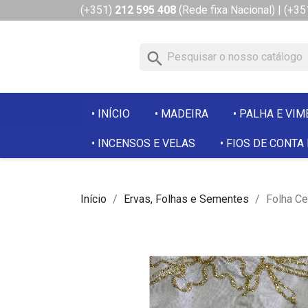
(+351)
212 595 408
(Rede fixa Nacional)
|
(+35
search
INÍCIO
MADEIRA
PALHA E VIM
INCENSOS E VELAS
FIOS DE CONTA
Início
Ervas, Folhas e Sementes
Folha Ce