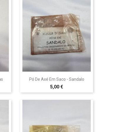

Vista rápida
as
Pó De Axé Em Saco - Sandalo
5,00 €