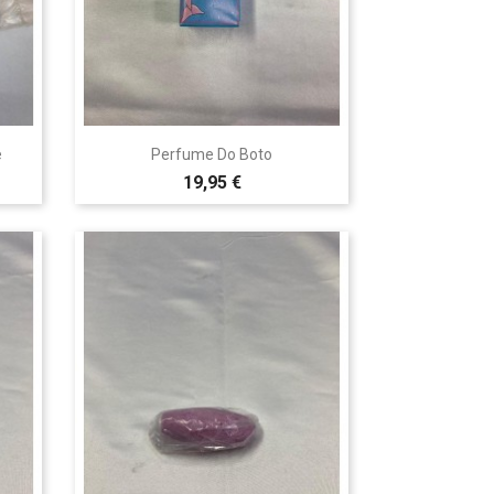

Vista rápida
e
Perfume Do Boto
19,95 €