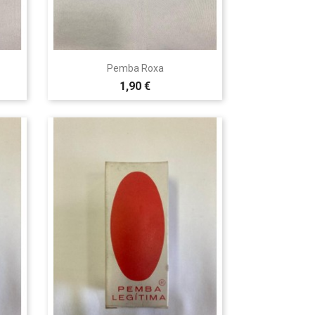

Vista rápida
Pemba Roxa
1,90 €