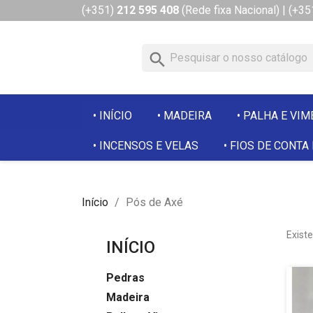
(+351)
212 595 408
(Rede fixa Nacional)
|
(+35
search
INÍCIO
MADEIRA
PALHA E VIM
INCENSOS E VELAS
FIOS DE CONTA
Início
Pós de Axé
Exist
INÍCIO
Pedras
Madeira