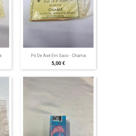

Vista rápida
a
Pó De Axé Em Saco - Chama
5,00 €