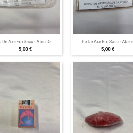


Vista rápida
Vista rápida
ó De Axé Em Saco - Atim De...
Pó De Axé Em Saco - Aber
5,00 €
5,00 €