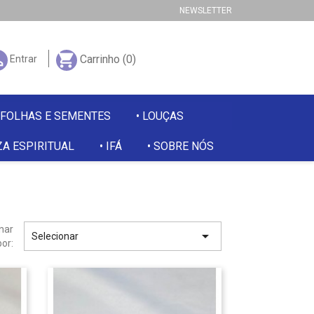
NEWSLETTER

shopping_cart
Carrinho
(0)
Entrar
 FOLHAS E SEMENTES
LOUÇAS
A ESPIRITUAL
IFÁ
SOBRE NÓS
nar

Selecionar
por: