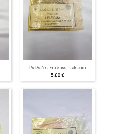

Vista rápida
..
Pó De Axé Em Saco - Lelecum
5,00 €