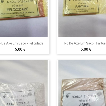


Vista rápida
Vista rápida
 De Axé Em Saco - Felicidade
Pó De Axé Em Saco - Fartur
5,00 €
5,00 €