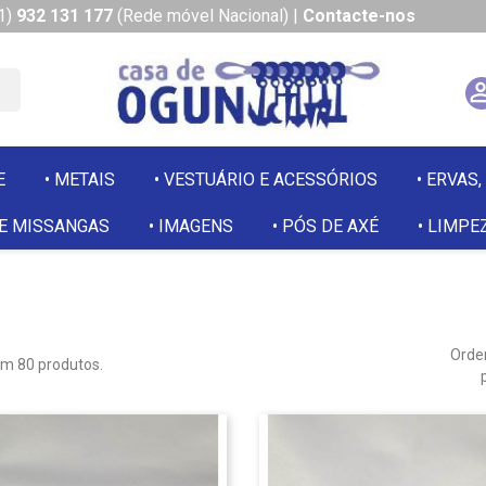
1)
932 131 177
(Rede móvel Nacional)
|
Contacte-nos
E
METAIS
VESTUÁRIO E ACESSÓRIOS
ERVAS,
 E MISSANGAS
IMAGENS
PÓS DE AXÉ
LIMPEZ
Orde
em 80 produtos.