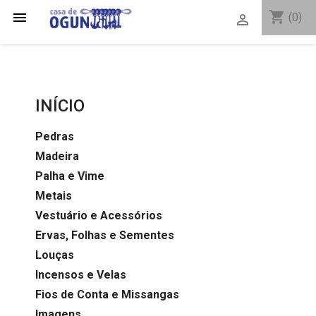
shopping_cart

(0)

INÍCIO
Pedras
Madeira
Palha e Vime
Metais
Vestuário e Acessórios
Ervas, Folhas e Sementes
Louças
Incensos e Velas
Fios de Conta e Missangas
Imagens